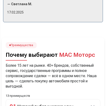
комплектации в наличии, ну и просто посидеть в ней,
— Светлана М.
примериться. Нам тут недалеко, пришли в салон - и в тот
же день купили машину! Неожиданно, но довольны! Все
17.02.2025
прошло классно: посмотрели Чери, посмотрели другие
кроссоверы б/у в ту же цену, посидели, подумали,
посчитали с кредитным специалистом. Анечку мы,
наверно, часа два мучили вопросами). Решили, что
лучше немного переплатить за новую, зато без пробега.
Наша Тигоша уже нас радует! Спасибо нашему
менеджеру Сергею, профессионал своего дела!
Преимущества
Почему выбирают
МАС Моторс
Более 15 лет на рынке. 40+ брендов, собственный
сервис, государственные программы и полное
сопровождение сделки — всё в одном месте. Наша
цель — сделать покупку автомобиля простой и
выгодной.
13 преимуществ