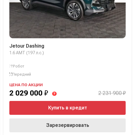
Jetour Dashing
1.6 AMT (197 л.с.)
Робот
Передний
ЦЕНА ПО АКЦИИ
2 029 000
₽
2 231 900 ₽
?
Купить в кредит
Зарезервировать