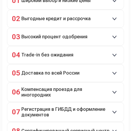
01
Широкий выбор и низкие цены
Скидки до 40%, более 40 брендов, новые и
02
Выгодные кредит и рассрочка
подержанные авто.
Кредит до 8 лет под 4,9% (до 3,5 млн руб.),
03
Высокий процент одобрения
рассрочка 0% на 2 года при первом взносе 35–50%.
98% заявок на кредит успешно одобряются.
04
Trade-in без ожидания
Зачёт рыночной стоимости старого авто сразу.
05
Доставка по всей России
Автовозом, Ж/Д, морем или перегоном водителем.
Компенсация проезда для
06
иногородних
До 20 000 руб. при предъявлении билетов.
Регистрация в ГИБДД и оформление
07
документов
Полное сопровождение.
08
Сертифицированный сервисный центр