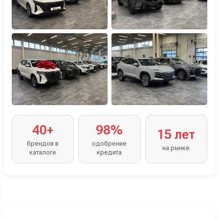
40+
98%
15 лет
брендов в
одобрение
на рынке
каталоге
кредита