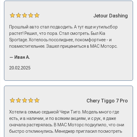
Jetour
Dashing
Прошлый авто стал подводить. А тут еще и утильсбор
растет! Решил, что пора. Стал смотреть. Был Kia
Sportage. Хотелось посолиднее, покомфортнее - и
повместительнее. Зашел прицениться в МАС Моторс.
Менеджер предложил «выбрать спиной». Сел в Дашинг -
— Иван А.
и прям мое! Даже не скажешь, что «китаец». Прям не
вылезая из него и порешали. Спортэйдж в трейд-ин
20.02.2025
забрали, я его пригнал на следующий день. Все быстро
оформили, и готово.
Chery
Tiggo 7 Pro
Хотели в семью седьмой Чери Тиго. Модель много где
есть, и в наличии, и по всяким акциям, и с рук, я даже
сначала растерялась. В МАС Моторс подкупило, что они
быстро откликнулись. Менеджер пригласил посмотреть