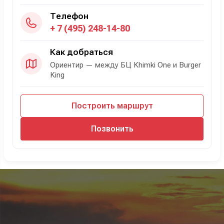
Телефон
+ 7 (495) 248-14-80
Как добраться
Ориентир — между БЦ Khimki One и Burger
King
Построить маршрут
Позвонить