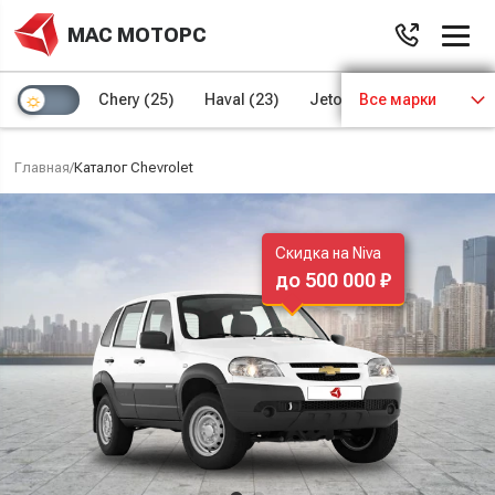
МАС МОТОРС
Chery
(25)
Haval
(23)
Jetour
Все марки
(8)
Kaiyi
(4)
Главная
/
Каталог Chevrolet
Скидка на Niva
до 500 000 ₽