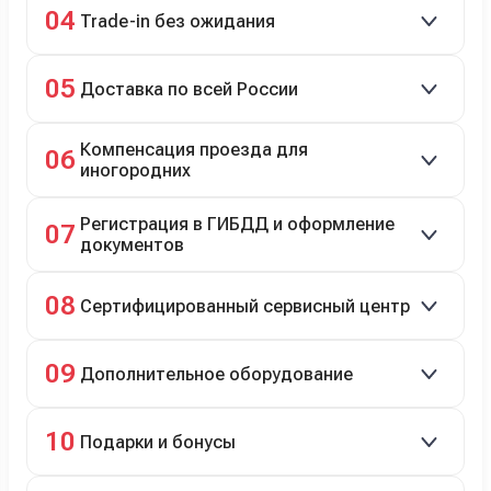
04
Trade-in без ожидания
Зачёт рыночной стоимости старого авто сразу.
05
Доставка по всей России
Автовозом, Ж/Д, морем или перегоном водителем.
Компенсация проезда для
06
иногородних
До 20 000 руб. при предъявлении билетов.
Регистрация в ГИБДД и оформление
07
документов
Полное сопровождение.
08
Сертифицированный сервисный центр
Гарантийное и постгарантийное ТО, кузовной и
09
Дополнительное оборудование
технический ремонт.
Дооснащение аксессуарами и оборудованием.
10
Подарки и бонусы
Комплект зимней резины в подарок, скидки по