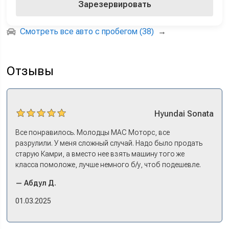
Зарезервировать
Смотреть все авто с пробегом (38)
→
Отзывы
Hyundai
Sonata
Все понравилось. Молодцы МАС Моторс, все
разрулили. У меня сложный случай. Надо было продать
старую Камри, а вместо нее взять машину того же
класса помоложе, лучше немного б/у, чтоб подешевле.
Ну и автокредит найти не с лошадиными процентами. И
— Абдул Д.
либо самому всем этим заниматься – а работать когда?
Либо искать салон, где есть нормальный трейд-ин. И
01.03.2025
чтобы выплату за старую машину наличкой на руки. Или
чтобы можно в качестве стартового взноса по кредиту.