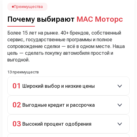
Наша Тигоша уже нас радует! Спасибо нашему
менеджеру Сергею, профессионал своего дела!
Преимущества
Почему выбирают
МАС Моторс
Более 15 лет на рынке. 40+ брендов, собственный
сервис, государственные программы и полное
сопровождение сделки — всё в одном месте. Наша
цель — сделать покупку автомобиля простой и
выгодной.
13 преимуществ
01
Широкий выбор и низкие цены
Скидки до 40%, более 40 брендов, новые и
02
Выгодные кредит и рассрочка
подержанные авто.
Кредит до 8 лет под 4,9% (до 3,5 млн руб.),
03
Высокий процент одобрения
рассрочка 0% на 2 года при первом взносе 35–50%.
98% заявок на кредит успешно одобряются.