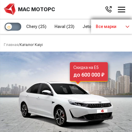
МАС МОТОРС
Chery
(25)
Haval
(23)
Jetour
Все марки
(8)
Kaiyi
(4)
Главная
/
Каталог Kaiyi
Скидка на E5
до 600 000 ₽