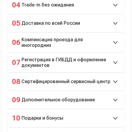
04
Trade-in без ожидания
Зачёт рыночной стоимости старого авто сразу.
05
Доставка по всей России
Автовозом, Ж/Д, морем или перегоном водителем.
Компенсация проезда для
06
иногородних
До 20 000 руб. при предъявлении билетов.
Регистрация в ГИБДД и оформление
07
документов
Полное сопровождение.
08
Сертифицированный сервисный центр
Гарантийное и постгарантийное ТО, кузовной и
09
Дополнительное оборудование
технический ремонт.
Дооснащение аксессуарами и оборудованием.
10
Подарки и бонусы
Комплект зимней резины в подарок, скидки по