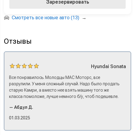
Зарезервировать
Смотреть все новые авто (13)
→
Отзывы
Hyundai
Sonata
Все понравилось. Молодцы МАС Моторс, все
разрулили. У меня сложный случай. Надо было продать
старую Камри, а вместо нее взять машину того же
класса помоложе, лучше немного б/у, чтоб подешевле.
Ну и автокредит найти не с лошадиными процентами. И
— Абдул Д.
либо самому всем этим заниматься – а работать когда?
Либо искать салон, где есть нормальный трейд-ин. И
01.03.2025
чтобы выплату за старую машину наличкой на руки. Или
чтобы можно в качестве стартового взноса по кредиту.
Но тогда еще ищи салон, где машины в наличии, а не