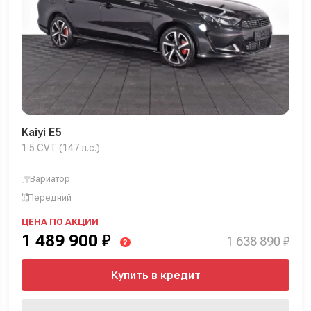
Kaiyi E5
1.5 CVT (147 л.с.)
Вариатор
Передний
ЦЕНА ПО АКЦИИ
1 489 900
₽
1 638 890 ₽
?
Купить в кредит