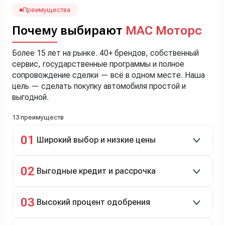
менеджеру Сергею, профессионал своего дела!
Преимущества
Почему выбирают
МАС Моторс
Более 15 лет на рынке. 40+ брендов, собственный
сервис, государственные программы и полное
сопровождение сделки — всё в одном месте. Наша
цель — сделать покупку автомобиля простой и
выгодной.
13 преимуществ
01
Широкий выбор и низкие цены
Скидки до 40%, более 40 брендов, новые и
02
Выгодные кредит и рассрочка
подержанные авто.
Кредит до 8 лет под 4,9% (до 3,5 млн руб.),
03
Высокий процент одобрения
рассрочка 0% на 2 года при первом взносе 35–50%.
98% заявок на кредит успешно одобряются.