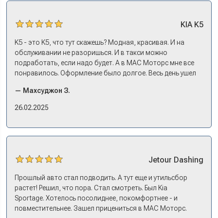
ждать по полгода, пока привезут. Потому что ну как в
Москве без машины работать? Мне повезло в МАС
KIA
K5
Моторс: много подержанных предложений, выбор есть,
трейд-ин быстрый. Камри пригнал, сдал, Сонату
K5 - это K5, что тут скажешь? Модная, красивая. И на
выбрали, оформили все, кредит, договор, страховку. На
обслуживании не разоришься. И в такси можно
все про все несколько дней: зайти узнать, приехать
подработать, если надо будет. А в МАС Моторс мне все
оформляться, забрать машину на выдаче.
понравилось. Оформление было долгое. Весь день ушел
на покупку. Но это ладно. Посидели, кофе попили. Зато
— Махсуджон З.
в документах порядок. И кредит дали без проблем. И
еще ОСАГО и КАСКО оформили. Зато на выдаче такие
26.02.2025
эмоции. Ну, еле сдержался. Красивая машина!
Jetour
Dashing
Прошлый авто стал подводить. А тут еще и утильсбор
растет! Решил, что пора. Стал смотреть. Был Kia
Sportage. Хотелось посолиднее, покомфортнее - и
повместительнее. Зашел прицениться в МАС Моторс.