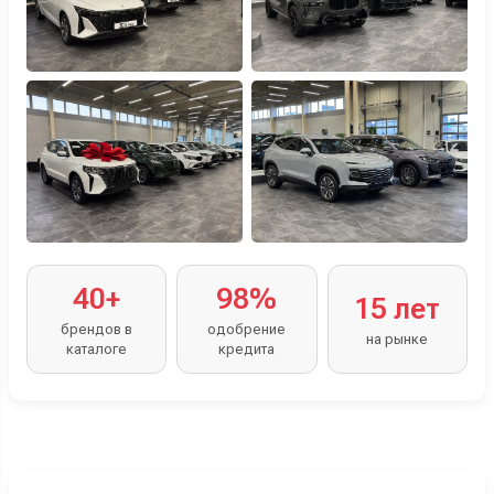
40+
98%
15 лет
брендов в
одобрение
на рынке
каталоге
кредита