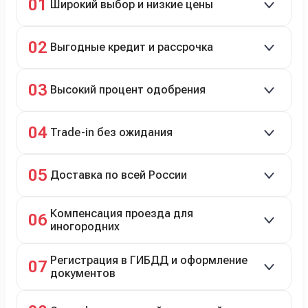
01
Широкий выбор и низкие цены
Скидки до 40%, более 40 брендов, новые и
02
Выгодные кредит и рассрочка
подержанные авто.
Кредит до 8 лет под 4,9% (до 3,5 млн руб.),
03
Высокий процент одобрения
рассрочка 0% на 2 года при первом взносе 35–50%.
98% заявок на кредит успешно одобряются.
04
Trade-in без ожидания
Зачёт рыночной стоимости старого авто сразу.
05
Доставка по всей России
Автовозом, Ж/Д, морем или перегоном водителем.
Компенсация проезда для
06
иногородних
До 20 000 руб. при предъявлении билетов.
Регистрация в ГИБДД и оформление
07
документов
Полное сопровождение.