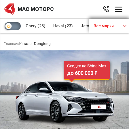
МАС МОТОРС
Chery
(25)
Haval
(23)
Jetour
Все марки
(8)
Kaiyi
(4)
Главная
/
Каталог Dongfeng
Скидка на Shine Max
до 600 000 ₽