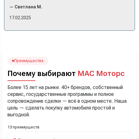
комплектации в наличии, ну и просто посидеть в ней,
— Светлана М.
примериться. Нам тут недалеко, пришли в салон - и в тот
же день купили машину! Неожиданно, но довольны! Все
17.02.2025
прошло классно: посмотрели Чери, посмотрели другие
кроссоверы б/у в ту же цену, посидели, подумали,
посчитали с кредитным специалистом. Анечку мы,
наверно, часа два мучили вопросами). Решили, что
лучше немного переплатить за новую, зато без пробега.
Наша Тигоша уже нас радует! Спасибо нашему
менеджеру Сергею, профессионал своего дела!
Преимущества
Почему выбирают
МАС Моторс
Более 15 лет на рынке. 40+ брендов, собственный
сервис, государственные программы и полное
сопровождение сделки — всё в одном месте. Наша
цель — сделать покупку автомобиля простой и
выгодной.
13 преимуществ