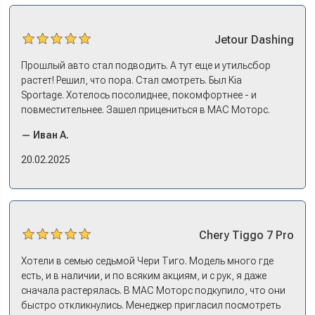
Jetour
Dashing
Прошлый авто стал подводить. А тут еще и утильсбор
растет! Решил, что пора. Стал смотреть. Был Kia
Sportage. Хотелось посолиднее, покомфортнее - и
повместительнее. Зашел прицениться в МАС Моторс.
Менеджер предложил «выбрать спиной». Сел в Дашинг -
— Иван А.
и прям мое! Даже не скажешь, что «китаец». Прям не
вылезая из него и порешали. Спортэйдж в трейд-ин
20.02.2025
забрали, я его пригнал на следующий день. Все быстро
оформили, и готово.
Chery
Tiggo 7 Pro
Хотели в семью седьмой Чери Тиго. Модель много где
есть, и в наличии, и по всяким акциям, и с рук, я даже
сначала растерялась. В МАС Моторс подкупило, что они
быстро откликнулись. Менеджер пригласил посмотреть