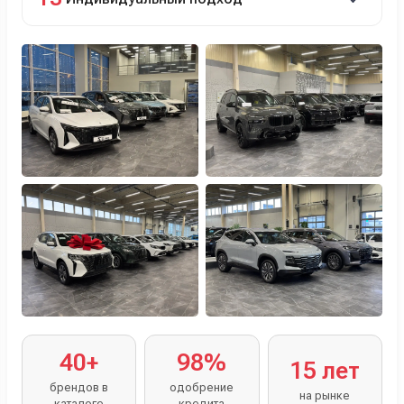
Персональный менеджер помогает с выбором и
оформлением.
40+
98%
15 лет
брендов в
одобрение
на рынке
каталоге
кредита