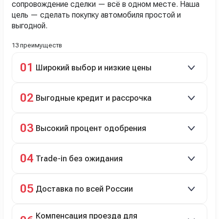
сопровождение сделки — всё в одном месте. Наша
цель — сделать покупку автомобиля простой и
выгодной.
13 преимуществ
01
Широкий выбор и низкие цены
Скидки до 40%, более 40 брендов, новые и
02
Выгодные кредит и рассрочка
подержанные авто.
Кредит до 8 лет под 4,9% (до 3,5 млн руб.),
03
Высокий процент одобрения
рассрочка 0% на 2 года при первом взносе 35–50%.
98% заявок на кредит успешно одобряются.
04
Trade-in без ожидания
Зачёт рыночной стоимости старого авто сразу.
05
Доставка по всей России
Автовозом, Ж/Д, морем или перегоном водителем.
Компенсация проезда для