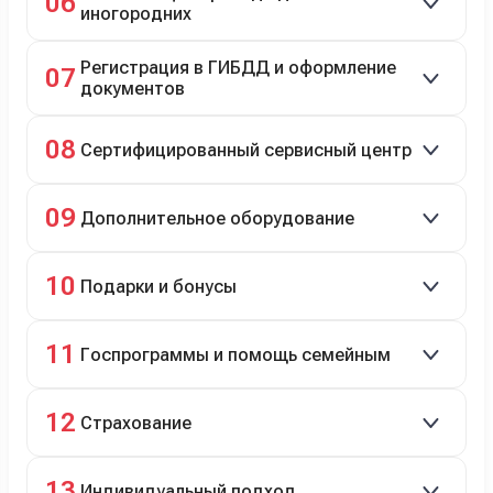
06
иногородних
До 20 000 руб. при предъявлении билетов.
Регистрация в ГИБДД и оформление
07
документов
Полное сопровождение.
08
Сертифицированный сервисный центр
Гарантийное и постгарантийное ТО, кузовной и
09
Дополнительное оборудование
технический ремонт.
Дооснащение аксессуарами и оборудованием.
10
Подарки и бонусы
Комплект зимней резины в подарок, скидки по
11
Госпрограммы и помощь семейным
программе лояльности.
Скидки на первый или семейный автомобиль.
12
Страхование
Оформление ОСАГО и КАСКО с приятными
13
Индивидуальный подход
бонусами для клиентов.