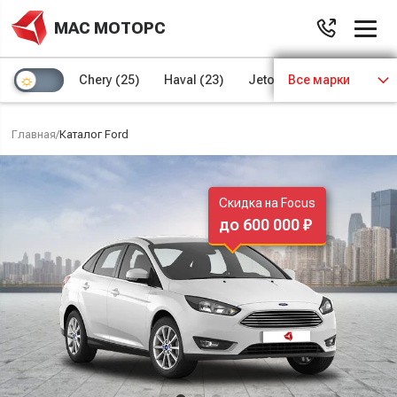
МАС МОТОРС
Chery
(25)
Haval
(23)
Jetour
Все марки
(8)
Kaiyi
(4)
Главная
/
Каталог Ford
Скидка на Focus
до 600 000 ₽