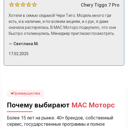
Chery
Tiggo 7 Pro
Хотели в семью седьмой Чери Тиго. Модель много где
есть, и в наличии, и по всяким акциям, и с рук, я даже
сначала растерялась. В МАС Моторс подкупило, что они
быстро откликнулись. Менеджер пригласил посмотреть
комплектации в наличии, ну и просто посидеть в ней,
— Светлана М.
примериться. Нам тут недалеко, пришли в салон - и в тот
же день купили машину! Неожиданно, но довольны! Все
17.02.2025
прошло классно: посмотрели Чери, посмотрели другие
кроссоверы б/у в ту же цену, посидели, подумали,
посчитали с кредитным специалистом. Анечку мы,
наверно, часа два мучили вопросами). Решили, что
лучше немного переплатить за новую, зато без пробега.
Наша Тигоша уже нас радует! Спасибо нашему
менеджеру Сергею, профессионал своего дела!
Преимущества
Почему выбирают
МАС Моторс
Более 15 лет на рынке. 40+ брендов, собственный
сервис, государственные программы и полное