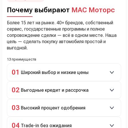
Почему выбирают
МАС Моторс
Более 15 лет на рынке. 40+ брендов, собственный
сервис, государственные программы и полное
сопровождение сделки — всё в одном месте. Наша
цель — сделать покупку автомобиля простой и
выгодной.
13 преимуществ
01
Широкий выбор и низкие цены
Скидки до 40%, более 40 брендов, новые и
02
Выгодные кредит и рассрочка
подержанные авто.
Кредит до 8 лет под 4,9% (до 3,5 млн руб.),
03
Высокий процент одобрения
рассрочка 0% на 2 года при первом взносе 35–50%.
98% заявок на кредит успешно одобряются.
04
Trade-in без ожидания