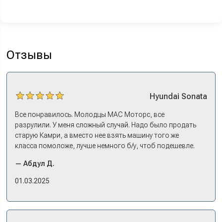
Отзывы
Hyundai
Sonata
Все понравилось. Молодцы МАС Моторс, все
разрулили. У меня сложный случай. Надо было продать
старую Камри, а вместо нее взять машину того же
класса помоложе, лучше немного б/у, чтоб подешевле.
Ну и автокредит найти не с лошадиными процентами. И
— Абдул Д.
либо самому всем этим заниматься – а работать когда?
Либо искать салон, где есть нормальный трейд-ин. И
01.03.2025
чтобы выплату за старую машину наличкой на руки. Или
чтобы можно в качестве стартового взноса по кредиту.
Но тогда еще ищи салон, где машины в наличии, а не
ждать по полгода, пока привезут. Потому что ну как в