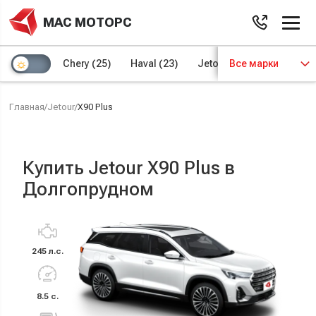
МАС МОТОРС
Chery
(25)
Haval
(23)
Jetour
Все марки
(8)
Kaiyi
(4)
Главная
/
Jetour
/
X90 Plus
Купить Jetour X90 Plus в
Долгопрудном
245 л.с.
8.5 с.