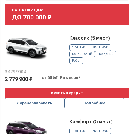
ВАША СКИДКА:
ДО
700 000
₽
Классик (5 мест)
1.6T 190 л.с. 7DCT 2WD
Бензиновый
Передний
Робот
3 479 900 ₽
от 35 061 ₽ в месяц*
2 779 900 ₽
Купить в кредит
Зарезервировать
Подробнее
Комфорт (5 мест)
1.6T 190 л.с. 7DCT 2WD