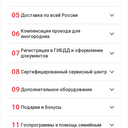
Зачёт рыночной стоимости старого авто сразу.
05
Доставка по всей России
Автовозом, Ж/Д, морем или перегоном водителем.
Компенсация проезда для
06
иногородних
До 20 000 руб. при предъявлении билетов.
Регистрация в ГИБДД и оформление
07
документов
Полное сопровождение.
08
Сертифицированный сервисный центр
Гарантийное и постгарантийное ТО, кузовной и
09
Дополнительное оборудование
технический ремонт.
Дооснащение аксессуарами и оборудованием.
10
Подарки и бонусы
Комплект зимней резины в подарок, скидки по
11
Госпрограммы и помощь семейным
программе лояльности.