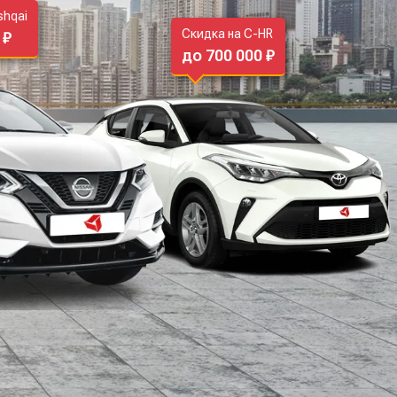
shqai
Скидка на C-HR
 ₽
до 700 000 ₽