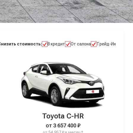
Снизить стоимость:
В кредит
От салона
Трейд-Ин
Toyota C-HR
от 3 657 400 ₽
от 54 957 ₽ в месяц*