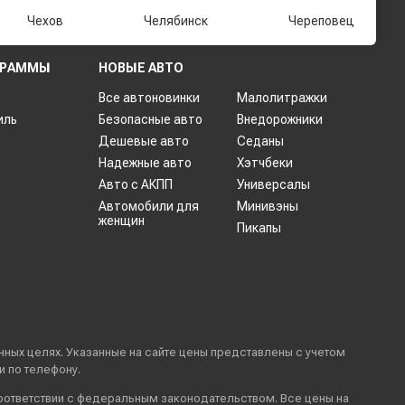
Чехов
Челябинск
Череповец
ГРАММЫ
НОВЫЕ АВТО
ь
Все автоновинки
Малолитражки
иль
Безопасные авто
Внедорожники
Дешевые авто
Седаны
Надежные авто
Хэтчбеки
Авто с АКПП
Универсалы
Автомобили для
Минивэны
женщин
Пикапы
онных целях. Указанные на сайте цены представлены с учетом
 по телефону.
соответствии с федеральным законодательством. Все цены на