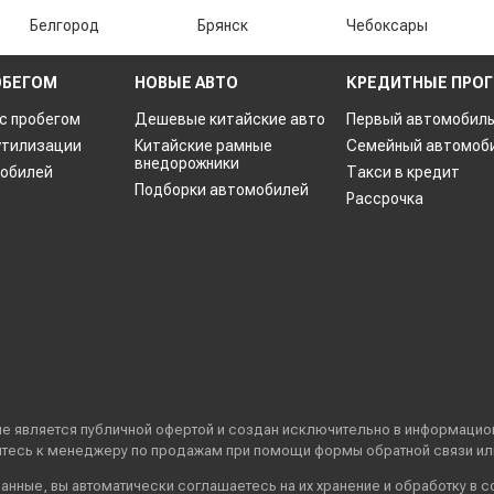
Белгород
Брянск
Чебоксары
ОБЕГОМ
НОВЫЕ АВТО
КРЕДИТНЫЕ ПРО
 с пробегом
Дешевые китайские авто
Первый автомобил
утилизации
Китайские рамные
Семейный автомоб
внедорожники
мобилей
Такси в кредит
Подборки автомобилей
Рассрочка
т не является публичной офертой и создан исключительно в информаци
титесь к менеджеру по продажам при помощи формы обратной связи или
данные
, вы автоматически
соглашаетесь
на их хранение и обработку в 