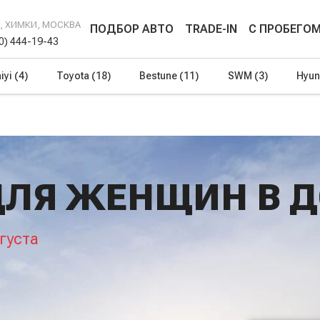
Г, ХИМКИ, МОСКВА
ПОДБОР АВТО
TRADE-IN
С ПРОБЕГО
00) 444-19-43
iyi
(4)
Toyota
(18)
Bestune
(11)
SWM
(3)
Hyun
ДЛЯ ЖЕНЩИН В 
густа