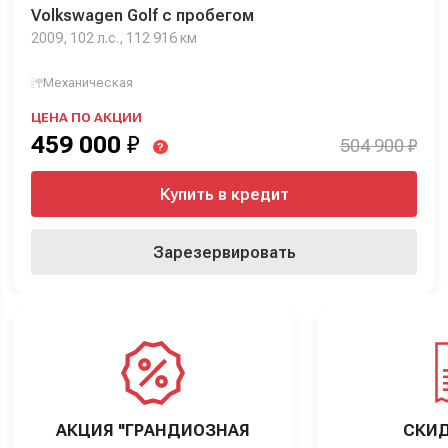
Volkswagen Golf с пробегом
2009, 102 л.с., 112 916 км
Механическая
ЦЕНА ПО АКЦИИ
459 000
₽
504 900 ₽
?
Купить в кредит
Зарезервировать
АКЦИЯ "ГРАНДИОЗНАЯ
СКИД