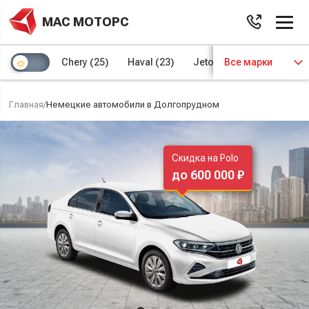
МАС МОТОРС
Chery
(25)
Haval
(23)
Jetour
Все марки
(8)
Kaiyi
(4)
Главная
/
Немецкие автомобили в Долгопрудном
Скидка на Polo
до 600 000 ₽