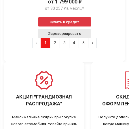
от 1 799 000 ₽
от 30 257 ₽ в месяц*
Купить в кредит
Зарезервировать
‹
1
2
3
4
5
›
АКЦИЯ "ГРАНДИОЗНАЯ
СКИД
РАСПРОДАЖА"
ОФОРМЛЕН
Максимальные скидки при покупке
Получите дополн
нового автомобиля. Успейте принять
новую машину